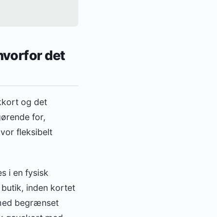
hvorfor det
kkort og det
gørende for,
or fleksibelt
 i en fysisk
 butik, inden kortet
r med begrænset