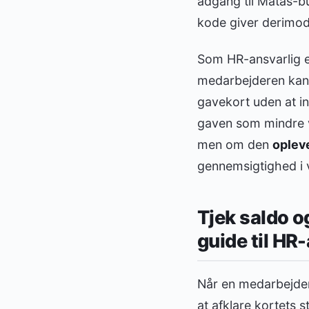
adgang til Matas-bu
kode giver derimod m
Som HR-ansvarlig er
medarbejderen kan 
gavekort uden at i
gaven som mindre v
men om den
oplev
gennemsigtighed i v
Tjek saldo o
guide til HR
Når en medarbejder
at afklare kortets 