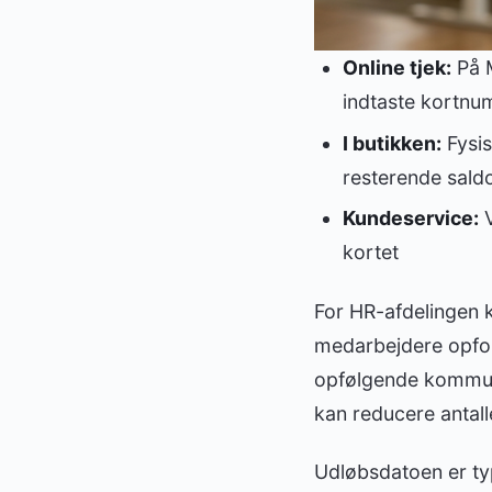
Online tjek:
På M
indtaste kortnu
I butikken:
Fysis
resterende sald
Kundeservice:
V
kortet
For HR-afdelingen k
medarbejdere opford
opfølgende kommuni
kan reducere antall
Udløbsdatoen er typ