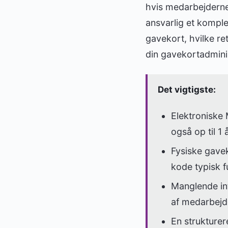
hvis medarbejderne
ansvarlig et kompl
gavekort, hvilke r
din gavekortadminis
Det vigtigste:
Elektroniske 
også op til 1
Fysiske gavek
kode typisk f
Manglende in
af medarbejd
En strukturer