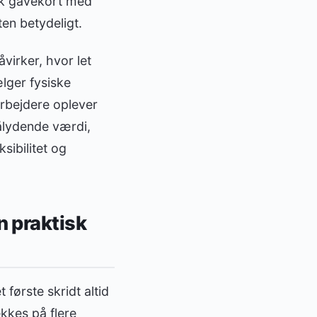
isk gavekort med
ten betydeligt.
virker, hvor let
lger fysiske
rbejdere oplever
ålydende værdi,
sibilitet og
n praktisk
ørste skridt altid
kkes på flere