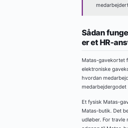
medarbejdert
Sådan funger
er et HR-ans
Matas-gavekortet fi
elektroniske gaveko
hvordan medarbejde
medarbejdergodet r
Et fysisk Matas-ga
Matas-butik. Det be
udløber. For travle