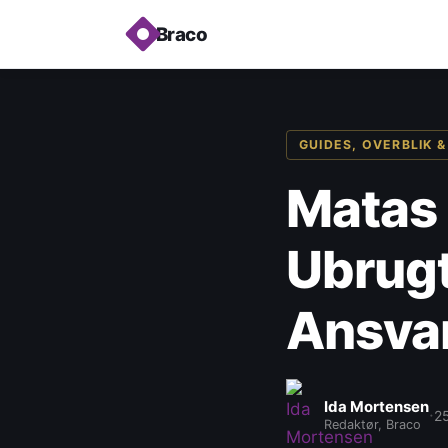
Braco
GUIDES, OVERBLIK &
Matas 
Ubrugt
Ansvar
Ida Mortensen
·
25
Redaktør, Braco