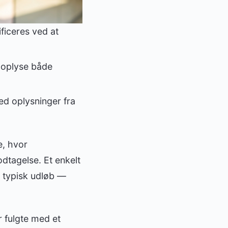
ficeres ved at
 oplyse både
ed oplysninger fra
e, hvor
dtagelse. Et enkelt
 typisk udløb —
r fulgte med et