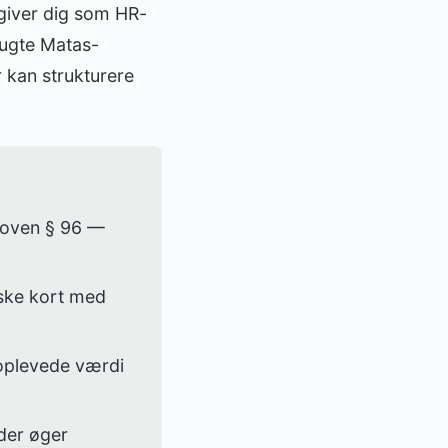
 giver dig som HR-
rugte Matas-
 kan strukturere
sloven § 96 —
iske kort med
oplevede værdi
eder øger