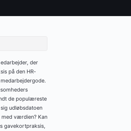
medarbejder, der
ksis på den HR-
om medarbejdergode.
irksomheders
ndt de populæreste
 sig udløbsdatoen
er med værdien? Kan
s gavekortpraksis,