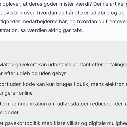
 oplever, at deres goder mister værdi? Denne artikel
et overblik over, hvordan du håndterer udløbne og ub
ettigheder medarbejderne har, og hvordan du fremover
tration, så værdien aldrig går tabt.
Matas-gavekort kan udbetales kontant efter betaling
 år efter udløb og uden gebyr
ort uden kode kan kun bruges i butik, mens elektron
ungerer online
tern kommunikation om udløbsdatoer reducerer den 
ergodet
et gavekortpolitik med klare vilkår og digitale muligh