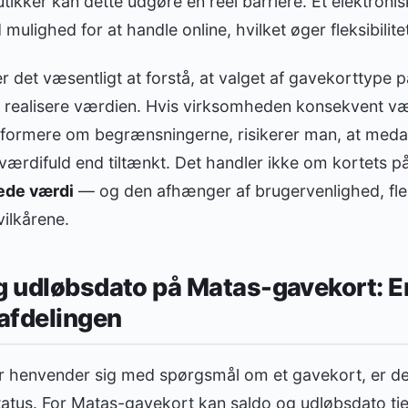
tikker kan dette udgøre en reel barriere. Et elektron
ulighed for at handle online, hvilket øger fleksibilite
 det væsentligt at forstå, at valget af gavekorttype på
realisere værdien. Hvis virksomheden konsekvent væ
nformere om begrænsningerne, risikerer man, at meda
ærdifuld end tiltænkt. Det handler ikke om kortets p
ede værdi
— og den afhænger af brugervenlighed, flek
ilkårene.
g udløbsdato på Matas-gavekort: E
-afdelingen
 henvender sig med spørgsmål om et gavekort, er det f
status. For Matas-gavekort kan saldo og udløbsdato tje