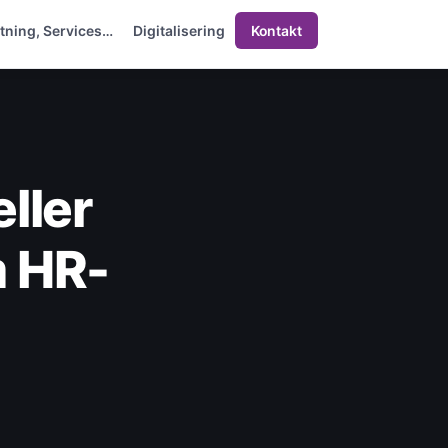
etning, Services…
Digitalisering
Kontakt
ller
m HR-