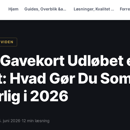
Hjem
Guides, Overblik &am…
Løsninger, Kvalitet …
Forr
 VIDEN
Gavekort Udløbet e
: Hvad Gør Du So
lig i 2026
·
. juni 2026
12 min læsning