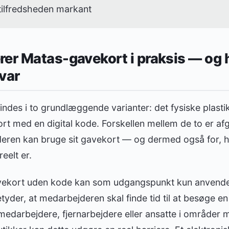
ilfredsheden markant
er Matas-gavekort i praksis — og 
var
ndes i to grundlæggende varianter: det fysiske plasti
rt med en digital kode. Forskellen mellem de to er af
ren kan bruge sit gavekort — og dermed også for, hv
eelt er.
vekort uden kode kan som udgangspunkt kun anvendes
tyder, at medarbejderen skal finde tid til at besøge en
 medarbejdere, fjernarbejdere eller ansatte i område