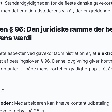
t. Standardgyldigheden for de fleste danske gavekort 
men det er altid udstederens vilkår, der er gældende.
en § 96: Den juridiske ramme der b
ens værdi
ete aspekter ved gavekortadministration er, at
elektr
 af betalingsloven § 96. Denne lovgivning giver korthol
kontanter — både mens kortet er gyldigt og op til ét år
e:
ioden:
Medarbejderen kan kræve kontant udbetaling.
ve et gebyr på 25 kr.