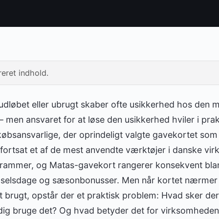
eret indhold.
udløbet eller ubrugt skaber ofte usikkerhed hos den 
men ansvaret for at løse den usikkerhed hviler i pra
dkøbsansvarlige, der oprindeligt valgte gavekortet s
 fortsat et af de mest anvendte værktøjer i danske v
grammer, og Matas-gavekort rangerer konsekvent bla
 fødselsdage og sæsonbonusser. Men når kortet nærmer
t brugt, opstår der et praktisk problem: Hvad sker d
ig bruge det? Og hvad betyder det for virksomheden