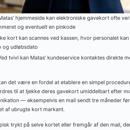
atas’ hjemmeside kan elektroniske gavekort ofte veri
mmeret og eventuelt en pinkode
ke kort kan scannes ved kassen, hvor personalet kan
o og udløbsdato
ed tvivl kan Matas’ kundeservice kontaktes direkte m
an det være en fordel at etablere en simpel procedur
res til at tjekke deres gavekort umiddelbart efter mo
kation — eksempelvis en mail sendt tre måneder før
et af ubrugte kort markant.
isk trykt på selve kortet eller fremgår af den mail, de