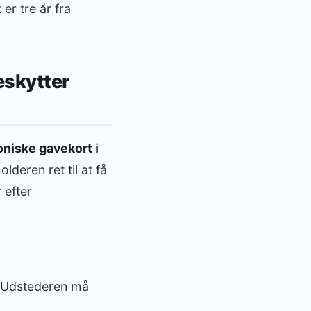
er tre år fra
eskytter
oniske gavekort
i
deren ret til at få
 efter
 Udstederen må