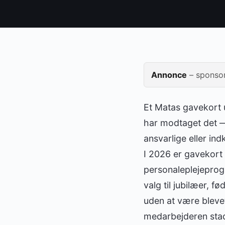
Annonce
– sponsor
Et Matas gavekort 
har modtaget det — 
ansvarlige eller in
I 2026 er gavekort
personaleplejepro
valg til jubilæer,
uden at være bleve
medarbejderen stad