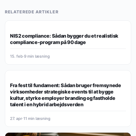
RELATEREDE ARTIKLER
GUIDES, OVERBLIK & VIDEN
NIS2 compliance: Sådan bygger du et realistisk
compliance-program på 90 dage
15. feb
·
9 min læsning
GUIDES, OVERBLIK & VIDEN
Fra fest til fundament: Sådan bruger fremsynede
virksomheder strategiske events til at bygge
kultur, styrke employer branding og fastholde
talent i en hybrid arbejdsverden
27. apr
·
11 min læsning