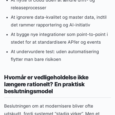
At flytte til cloud uden at ændre drift- og
releaseprocesser
At ignorere data-kvalitet og master data, indtil
det rammer rapportering og AI-initiativ
At bygge nye integrationer som point-to-point i
stedet for at standardisere API’er og events
At undervurdere test: uden automatisering
flytter man bare risikoen
Hvornår er vedligeholdelse ikke
længere rationelt? En praktisk
beslutningsmodel
Beslutningen om at modernisere bliver ofte
udskudt, fordi systemet “stadig virker”. Men et