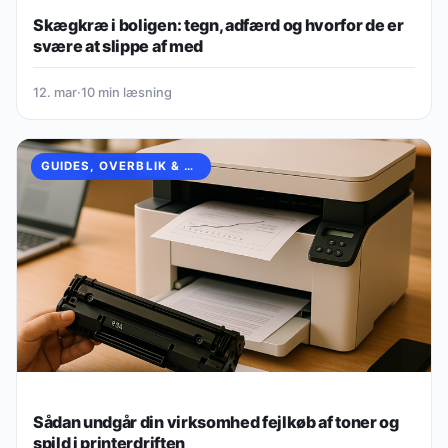
GUIDES, OVERBLIK & VIDEN
Skægkræ i boligen: tegn, adfærd og hvorfor de er
svære at slippe af med
12. mar
·
10 min læsning
GUIDES, OVERBLIK & VIDEN
Sådan undgår din virksomhed fejlkøb af toner og
spild i printerdriften