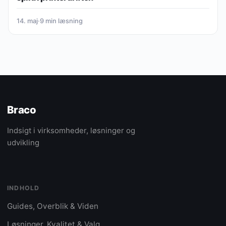
14. maj
·
9 min læsning
Braco
Indsigt i virksomheder, løsninger og
udvikling
INDHOLD
Guides, Overblik & Viden
Løsninger, Kvalitet & Valg