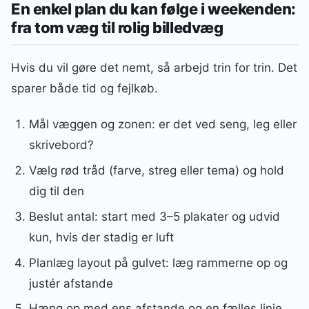
En enkel plan du kan følge i weekenden:
fra tom væg til rolig billedvæg
Hvis du vil gøre det nemt, så arbejd trin for trin. Det
sparer både tid og fejlkøb.
Mål væggen og zonen: er det ved seng, leg eller
skrivebord?
Vælg rød tråd (farve, streg eller tema) og hold
dig til den
Beslut antal: start med 3–5 plakater og udvid
kun, hvis der stadig er luft
Planlæg layout på gulvet: læg rammerne op og
justér afstande
Hæng op med ens afstande og en fælles linje