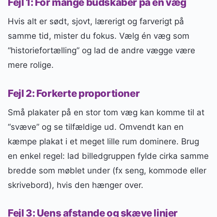
Fejl 1: For mange budskaber på én væg
Hvis alt er sødt, sjovt, lærerigt og farverigt på
samme tid, mister du fokus. Vælg én væg som
“historiefortælling” og lad de andre vægge være
mere rolige.
Fejl 2: Forkerte proportioner
Små plakater på en stor tom væg kan komme til at
“svæve” og se tilfældige ud. Omvendt kan en
kæmpe plakat i et meget lille rum dominere. Brug
en enkel regel: lad billedgruppen fylde cirka samme
bredde som møblet under (fx seng, kommode eller
skrivebord), hvis den hænger over.
Fejl 3: Uens afstande og skæve linjer