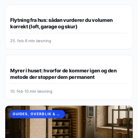
GUIDES, OVERBLIK & VIDEN
Flytning fra hus: sådan vurderer du volumen
korrekt (loft, garage og skur)
25. feb
·
8 min læsning
GUIDES, OVERBLIK & VIDEN
Myrer i huset: hvorfor de kommer igen og den
metode der stopper dem permanent
10. feb
·
10 min læsning
GUIDES, OVERBLIK & VIDEN